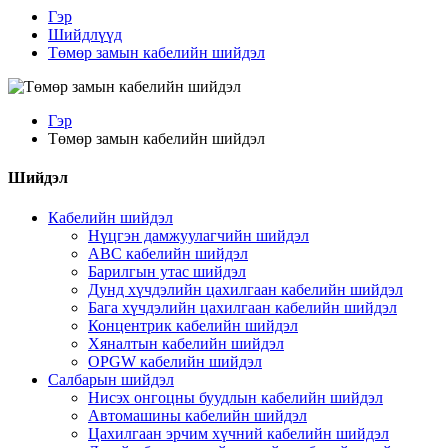
Гэр
Шийдлүүд
Төмөр замын кабелийн шийдэл
Гэр
Төмөр замын кабелийн шийдэл
Шийдэл
Кабелийн шийдэл
Нүцгэн дамжуулагчийн шийдэл
ABC кабелийн шийдэл
Барилгын утас шийдэл
Дунд хүчдэлийн цахилгаан кабелийн шийдэл
Бага хүчдэлийн цахилгаан кабелийн шийдэл
Концентрик кабелийн шийдэл
Хяналтын кабелийн шийдэл
OPGW кабелийн шийдэл
Салбарын шийдэл
Нисэх онгоцны буудлын кабелийн шийдэл
Автомашины кабелийн шийдэл
Цахилгаан эрчим хүчний кабелийн шийдэл