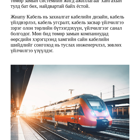
төмөр замын системийн жигд ажиллагааг хангахын
тулд бат бөх, найдвартай байх ёстой.
Жиапу Кабель нь захиалгат кабелийн дизайн, кабель
үйлдвэрлэл, кабель угсралт, кабель засвар үйлчилгээ
зэрэг олон төрлийн бүтээгдэхүүн, үйлчилгээг санал
болгодог. Мөн бид төмөр замын компаниудад
өөрсдийн хэрэгцээнд хамгийн сайн кабелийн
шийдлийг сонгоход нь туслах инженерчлэл, зөвлөх
үйлчилгээ үзүүлдэг.