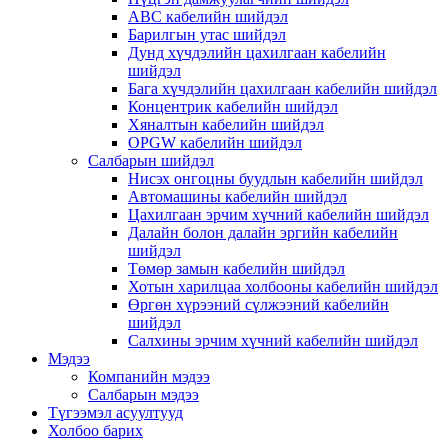
ABC кабелийн шийдэл
Барилгын утас шийдэл
Дунд хүчдэлийн цахилгаан кабелийн
шийдэл
Бага хүчдэлийн цахилгаан кабелийн шийдэл
Концентрик кабелийн шийдэл
Хяналтын кабелийн шийдэл
OPGW кабелийн шийдэл
Салбарын шийдэл
Нисэх онгоцны буудлын кабелийн шийдэл
Автомашины кабелийн шийдэл
Цахилгаан эрчим хүчний кабелийн шийдэл
Далайн болон далайн эргийн кабелийн
шийдэл
Төмөр замын кабелийн шийдэл
Хотын харилцаа холбооны кабелийн шийдэл
Өргөн хүрээний сүлжээний кабелийн
шийдэл
Салхины эрчим хүчний кабелийн шийдэл
Мэдээ
Компанийн мэдээ
Салбарын мэдээ
Түгээмэл асуултууд
Холбоо барих