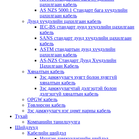
цахилгаан кабель
AS NZS 5000.1 Стандарт бага хүчдэлийн
цахилгаан кабель
Дунд хүчдэлийн цахилгаан кабель
IEC-BS стандарт дунд хүчдэлийн цахилгаан
кабель
SANS стандарт дунд хүчдэлийн цахилгаан
кабель
ASTM стандартын дунд хүчдэлийн
цахилгаан кабель
AS-NZS Стандарт Дунд Хүчдэлийн
Цахилгаан Кабель
Хяналтын кабель
Зэс дамжуулагч хуягт болон хуяггүй
хяналтын кабель
Зэс дамжуулагчтай дэлгэцтэй болон
дэлгэцгүй хяналтын кабель
OPGW кабель
Төвлөрсөн кабель
Зэс дамжуулагч нэг цөмт нарны кабель
Тухай
Компанийн танилцуулга
Шийдлүүд
Кабелийн шийдэл
Нүцгэн дамжуулагчийн шийдэл