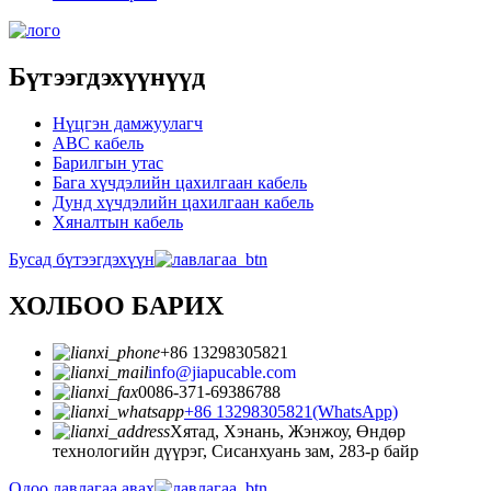
Бүтээгдэхүүнүүд
Нүцгэн дамжуулагч
ABC кабель
Барилгын утас
Бага хүчдэлийн цахилгаан кабель
Дунд хүчдэлийн цахилгаан кабель
Хяналтын кабель
Бусад бүтээгдэхүүн
ХОЛБОО БАРИХ
+86 13298305821
info@jiapucable.com
0086-371-69386788
+86 13298305821(WhatsApp)
Хятад, Хэнань, Жэнжоу, Өндөр
технологийн дүүрэг, Сисанхуань зам, 283-р байр
Одоо лавлагаа авах