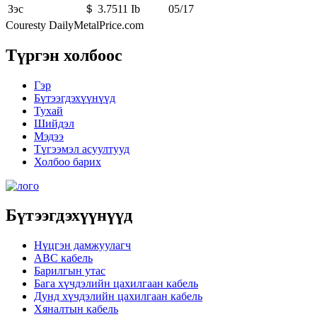
Зэс
＄ 3.7511 Ib
05/17
Couresty DailyMetalPrice.com
Түргэн холбоос
Гэр
Бүтээгдэхүүнүүд
Тухай
Шийдэл
Мэдээ
Түгээмэл асуултууд
Холбоо барих
Бүтээгдэхүүнүүд
Нүцгэн дамжуулагч
ABC кабель
Барилгын утас
Бага хүчдэлийн цахилгаан кабель
Дунд хүчдэлийн цахилгаан кабель
Хяналтын кабель