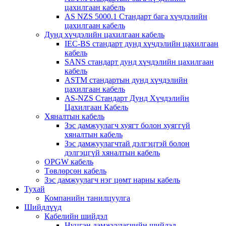
цахилгаан кабель
AS NZS 5000.1 Стандарт бага хүчдэлийн
цахилгаан кабель
Дунд хүчдэлийн цахилгаан кабель
IEC-BS стандарт дунд хүчдэлийн цахилгаан
кабель
SANS стандарт дунд хүчдэлийн цахилгаан
кабель
ASTM стандартын дунд хүчдэлийн
цахилгаан кабель
AS-NZS Стандарт Дунд Хүчдэлийн
Цахилгаан Кабель
Хяналтын кабель
Зэс дамжуулагч хуягт болон хуяггүй
хяналтын кабель
Зэс дамжуулагчтай дэлгэцтэй болон
дэлгэцгүй хяналтын кабель
OPGW кабель
Төвлөрсөн кабель
Зэс дамжуулагч нэг цөмт нарны кабель
Тухай
Компанийн танилцуулга
Шийдлүүд
Кабелийн шийдэл
Нүцгэн дамжуулагчийн шийдэл