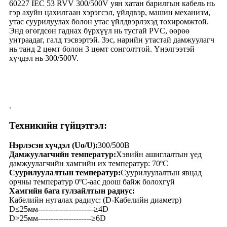
60227 IEC 53 RVV 300/500V уян хатан барилгын кабель нь
гэр ахуйн цахилгаан хэрэгсэл, үйлдвэр, машин механизм,
утас суурилуулах болон утас үйлдвэрлэхэд тохиромжтой.
Энд өгөгдсөн гаднах бүрхүүл нь тусгай PVC, өөрөө
унтраадаг, галд тэсвэртэй. Зэс, нарийн утастай дамжуулагч
нь танд 2 цөмт болон 3 цөмт сонголттой. Үнэлгээтэй
хүчдэл нь 300/500V.
.
Техникийн гүйцэтгэл:
Нэрлэсэн хүчдэл (Uo/U):
300/500В
Дамжуулагчийн температур:
Хэвийн ашиглалтын үед
дамжуулагчийн хамгийн их температур: 70ºC
Суурилуулалтын температур:
Суурилуулалтын явцад
орчны температур 0ºC-аас доош байж болохгүй
Хамгийн бага гулзайлтын радиус:
Кабелийн нугалах радиус: (D-Кабелийн диаметр)
D≤25мм----------------------≥4D
D>25мм---------------------≥6D