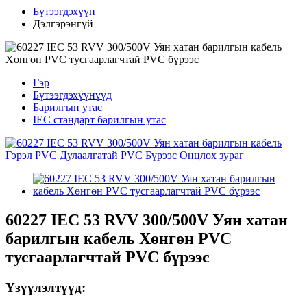
Бүтээгдэхүүн
Дэлгэрэнгүй
Гэр
Бүтээгдэхүүнүүд
Барилгын утас
IEC стандарт барилгын утас
60227 IEC 53 RVV 300/500V Уян хатан
барилгын кабель Хөнгөн PVC
тусгаарлагчтай PVC бүрээс
Үзүүлэлтүүд: