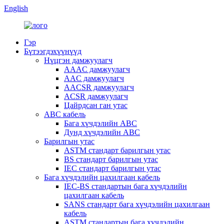
English
Гэр
Бүтээгдэхүүнүүд
Нүцгэн дамжуулагч
AAAC дамжуулагч
AAC дамжуулагч
AACSR дамжуулагч
ACSR дамжуулагч
Цайрдсан ган утас
ABC кабель
Бага хүчдэлийн ABC
Дунд хүчдэлийн ABC
Барилгын утас
ASTM стандарт барилгын утас
BS стандарт барилгын утас
IEC стандарт барилгын утас
Бага хүчдэлийн цахилгаан кабель
IEC-BS стандартын бага хүчдэлийн
цахилгаан кабель
SANS стандарт бага хүчдэлийн цахилгаан
кабель
ASTM стандартын бага хүчдэлийн