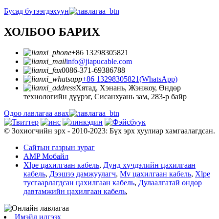
Бусад бүтээгдэхүүн
ХОЛБОО БАРИХ
+86 13298305821
info@jiapucable.com
0086-371-69386788
+86 13298305821(WhatsApp)
Хятад, Хэнань, Жэнжоу, Өндөр
технологийн дүүрэг, Сисанхуань зам, 283-р байр
Одоо лавлагаа авах
© Зохиогчийн эрх - 2010-2023: Бүх эрх хуулиар хамгаалагдсан.
Сайтын газрын зураг
AMP Мобайл
Xlpe цахилгаан кабель
,
Дунд хүчдэлийн цахилгаан
кабель
,
Дээшээ дамжуулагч
,
Mv цахилгаан кабель
,
Xlpe
тусгаарлагдсан цахилгаан кабель
,
Дулаалгатай өндөр
давтамжийн цахилгаан кабель
,
Имэйл илгээх