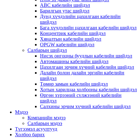
ABC кабелийн шийдэл
Барилгын утас шийдэл
Дунд хүчдэлийн цахилгаан кабелийн
шийдэл
Бага хүчдэлийн цахилгаан кабелийн шийдэл
Концентрик кабелийн шийдэл
Хяналтын кабелийн шийдэл
OPGW кабелийн шийдэл
Салбарын шийдэл
Нисэх онгоцны буудлын кабелийн шийдэл
Автомашины кабелийн шийдэл
Цахилгаан эрчим хүчний кабелийн шийдэл
Далайн болон далайн эргийн кабелийн
шийдэл
Төмөр замын кабелийн шийдэл
Хотын харилцаа холбооны кабелийн шийдэл
Өргөн хүрээний сүлжээний кабелийн
шийдэл
Салхины эрчим хүчний кабелийн шийдэл
Мэдээ
Компанийн мэдээ
Салбарын мэдээ
Түгээмэл асуултууд
Холбоо барих