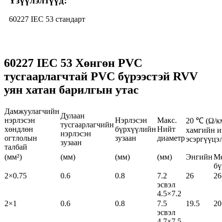
Үзүүлэлтүүд:
60227 IEC 53 стандарт
60227 IEC 53 Хөнгөн PVC
тусгаарлагчтай PVC бүрээстэй RVV
уян хатан барилгын утас
Дамжуулагчийн
Дулаан
нэрлэсэн
Нэрлэсэн
Макс.
20 ℃ (Ω/к
тусгаарлагчийн
хөндлөн
бүрхүүлийн
Нийт
хамгийн 
нэрлэсэн
огтлолын
зузаан
диаметр
эсэргүүцэ
зузаан
талбай
(мм²)
(мм)
(мм)
(мм)
Энгийн
Ме
бү
2×0.75
0.6
0.8
7.2
26
26
эсвэл
4.5×7.2
2×1
0.6
0.8
7.5
19.5
20
эсвэл
4.7×7.5