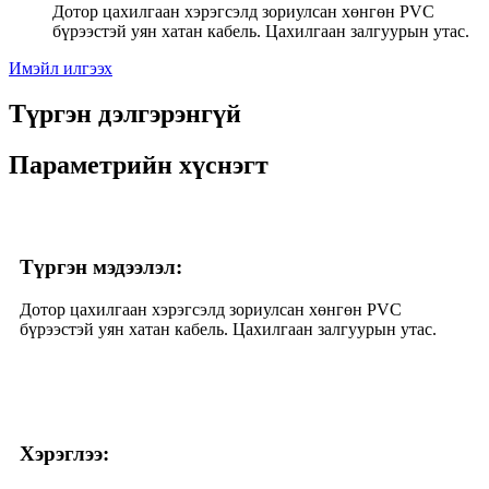
Дотор цахилгаан хэрэгсэлд зориулсан хөнгөн PVC
бүрээстэй уян хатан кабель. Цахилгаан залгуурын утас.
Имэйл илгээх
Түргэн дэлгэрэнгүй
Параметрийн хүснэгт
Түргэн мэдээлэл:
Дотор цахилгаан хэрэгсэлд зориулсан хөнгөн PVC
бүрээстэй уян хатан кабель. Цахилгаан залгуурын утас.
Хэрэглээ: