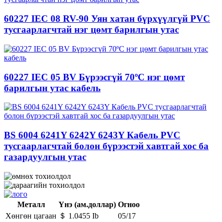
60227 IEC 08 RV-90 Уян хатан бүрхүүлгүй PVC
тусгаарлагчтай нэг цөмт барилгын утас
60227 IEC 05 BV Бүрээсгүй 70ºC нэг цөмт
барилгын утас кабель
BS 6004 6241Y 6242Y 6243Y Кабель PVC
тусгаарлагчтай болон бүрээстэй хавтгай хос ба
газардуулгын утас
Металл
Үнэ (ам.доллар)
Огноо
Хөнгөн цагаан
＄ 1.0455 Ib
05/17