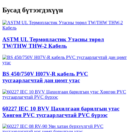
Бусад бүтээгдэхүүн
ASTM UL Термопластик Утасны төрөл
TW/THW THW-2 Кабель
BS 450/750V H07V-R кабель PVC
тусгаарлагчтай дан цөмт утас
60227 IEC 10 BVV Цахилгаан барилгын утас
Хөнгөн PVC тусгаарлагчтай PVC бүрээс