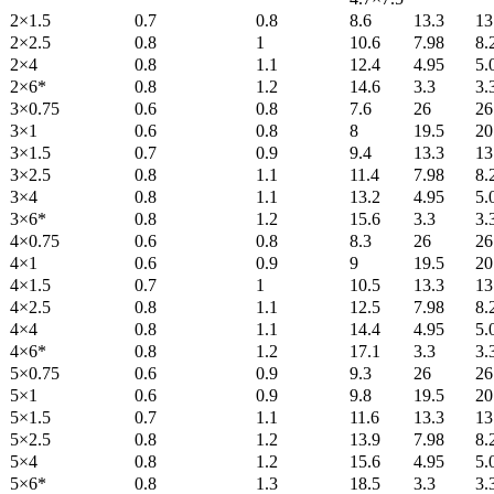
2×1.5
0.7
0.8
8.6
13.3
13
2×2.5
0.8
1
10.6
7.98
8.
2×4
0.8
1.1
12.4
4.95
5.
2×6*
0.8
1.2
14.6
3.3
3.
3×0.75
0.6
0.8
7.6
26
26
3×1
0.6
0.8
8
19.5
20
3×1.5
0.7
0.9
9.4
13.3
13
3×2.5
0.8
1.1
11.4
7.98
8.
3×4
0.8
1.1
13.2
4.95
5.
3×6*
0.8
1.2
15.6
3.3
3.
4×0.75
0.6
0.8
8.3
26
26
4×1
0.6
0.9
9
19.5
20
4×1.5
0.7
1
10.5
13.3
13
4×2.5
0.8
1.1
12.5
7.98
8.
4×4
0.8
1.1
14.4
4.95
5.
4×6*
0.8
1.2
17.1
3.3
3.
5×0.75
0.6
0.9
9.3
26
26
5×1
0.6
0.9
9.8
19.5
20
5×1.5
0.7
1.1
11.6
13.3
13
5×2.5
0.8
1.2
13.9
7.98
8.
5×4
0.8
1.2
15.6
4.95
5.
5×6*
0.8
1.3
18.5
3.3
3.