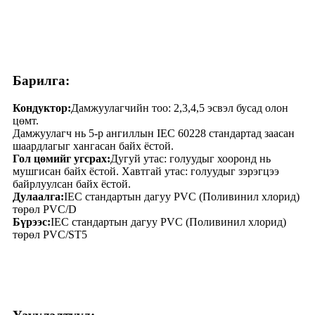
Барилга:
Кондуктор:
Дамжуулагчийн тоо: 2,3,4,5 эсвэл бусад олон
цөмт.
Дамжуулагч нь 5-р ангиллын IEC 60228 стандартад заасан
шаардлагыг хангасан байх ёстой.
Гол цөмийг угсрах:
Дугуй утас: голуудыг хооронд нь
мушгисан байх ёстой. Хавтгай утас: голуудыг зэрэгцээ
байрлуулсан байх ёстой.
Дулаалга:
IEC стандартын дагуу PVC (Поливинил хлорид)
төрөл PVC/D
Бүрээс:
IEC стандартын дагуу PVC (Поливинил хлорид)
төрөл PVC/ST5